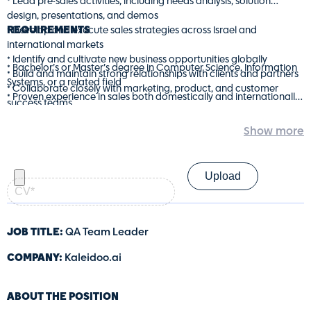
* Lead pre-sales activities, including needs analysis, solution
design, presentations, and demos
REQUIREMENTS
* Develop and execute sales strategies across Israel and
international markets
* Identify and cultivate new business opportunities globally
* Bachelor’s or Master’s degree in Computer Science, Information
* Build and maintain strong relationships with clients and partners
Systems, or a related field
* Collaborate closely with marketing, product, and customer
* Proven experience in sales both domestically and internationally
success teams
* 10+ years of experience in SaaS sales, including global markets
* Deliver high-impact presentations that clearly communicate the
* Strong experience leading pre-sales processes
value of our solutions
* Excellent communication and presentation skills
* English (written and verbal)
קורות
* Results-driven mindset with strong business acumen and
חיים
leadership capabilities
—
קובץ
PDF
(חובה)
JOB TITLE:
QA Team Leader
COMPANY:
Kaleidoo.ai
ABOUT THE POSITION