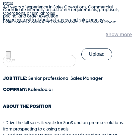
rates
4–7 years of experience in Sales Operations, Commercial
Coordinate internally on customer requirements, proposals,
Operations, or similar roles
pricing, and order execution
Experience with global customers and sales process
Collaborate closely with Development, Customer Support,
Bachelor’s degree in Business, Life Sciences, or a related field
Finance, and Operations teams
Experience working with CRM systems (HubSpot, or similar)
Excellent organizational, communication, and cross-functional
collaboration skills
קורות
חיים
—
קובץ
PDF
(חובה)
JOB TITLE:
Senior professional Sales Manager
COMPANY:
Kaleidoo.ai
ABOUT THE POSITION
* Drive the full sales lifecycle for SaaS and on-premise solutions,
from prospecting to closing deals