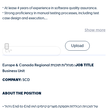
* At lease 4 years of experience in software quality assurance.
* Strong proficiency in manual testing processes, including test
case design and execution.
* Experience with automation testing frameworks.
* Ability to read and understand system requirements and
characterization documents.
* Familiarity with Agile methodology and working in Agile
קורות
development environments.
חיים
* Excellent teamwork and collaboration skills, with the ability to
—
קובץ
work effectively in cross-functional teams.
PDF
* Strong attention to detail and problem-solving skills.
(חובה)
* Excellent communication skills, both verbal and written.
JOB TITLE:
מנהל/ת תוכנית Europe & Canada Regional
* Experience in the cloud is an advantage
Business Unit
* Bachelor's/master’s degree in computer science
COMPANY:
SCD
ABOUT THE POSITION
• ניהול End-to-End של תוכניות הכוללות אספקת מוצרים קיימים ו/או