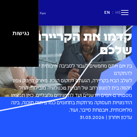
EN
HE
|
People
Careers
Events
Spaces
Lifestyle
נגישות
קדמו את הקריירה
שלכם
בין אם אתם מחפשים לעבור לסביבה איכותית יותר או רוצים
להתקדם
לשלב הבא בקריירה, הגעתם למקום הנכון. פארק הייטק צפון
מהווה בית למגוון רחב של חברות טכנולוגיה מובילות, החל
מסטארט-אפים חדשניים ועד לתאגידים גלובליים. כאן תמצאו
הזדמנויות תעסוקה מרתקות בתחומים כמו פיתוח תוכנה, בינה
מלאכותית, אבטחת סייבר, ועוד.
עדכון אחרון | 31.03.2026