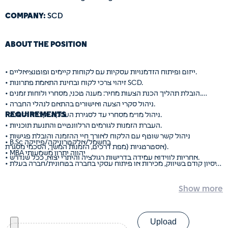
• ניסיון בעבודה עם Oracle– יהווה יתרון
• ניסיון בתחום ה Semiconductor – יתרון
SCD
COMPANY:
• יחסי אנוש מעולים ויכולת עבודה בצוות
• אנגלית ברמה גבוהה – כתיבה, קריאה, דיבור – חובה
ABOUT THE POSITION
• המשרה פונה לשני המינים
• המשרה מצריכה קבלת סיווג בטחוני
• מיקום המשרה: איזור התעשייה בר לב
• ייזום ופיתוח הזדמנויות עסקיות עם לקוחות קיימים ופוטנציאליים.
• זיהוי צרכי לקוח ובחינת התאמת פתרונות SCD.
• הובלת תהליך הכנת הצעות מחיר: מענה טכני, מסחרי ולוחות זמנים.
• ניהול סקרי הצעה ואישורים בהתאם לנהלי החברה.
REQUIREMENTS
• ניהול מו״מ מסחרי עד לסגירת העסקה וקבלת הזמנה.
• העברת הזמנות לגורמים הרלוונטיים והתנעת תוכניות.
• ניהול קשר שוטף עם הלקוח לאורך חיי ההזמנה והובלת פגישות
• B.Sc בחשמל/אלקטרוניקה/פיזיקה
אסטרטגיות (מפת דרכים, הזמנות המשך, הסכמי מסגרת).
• MBA יהווה יתרון משמעותי
• אחריות לווידוא עמידה בדרישות רגולציה והיתרי יצוא, ככל שנדרש.
• ניסיון קודם בשיווק, מכירות או פיתוח עסקי בחברה בטחונית/חברה בעלת
מוצרים אלקטרואופטיים חובה.
• ניסיון בניהול תהליכים מסחריים מורכבים והכנת הצעות מחיר – חובה.
• ניסיון בעבודה מול לקוחות אסטרטגיים וניהול מו״מ – חובה.
• היכרות עם עבודה בארגון גלובלי / ביטחוני – יתרון משמעותי.
קורות
• הבנה טכנית ויכולת למידה של פתרונות מורכבים.
חיים