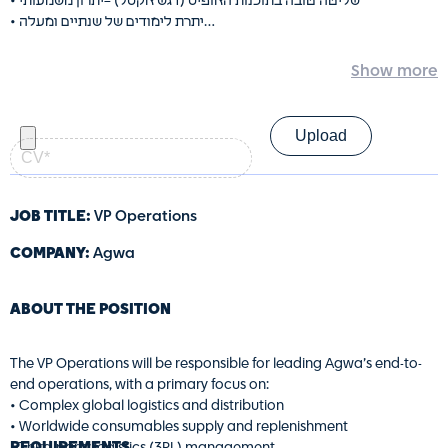
• שליטה טובה בתוכנות האופיס (דגש אקסל) –יתרון משמעותי
• יתרת לימודים של שנתיים ומעלה
• יכולת עבודה מסודרת ומאורגנת
• אנגלית ברמה גבוהה – חובה!
• זמינות ל4 ימי עבודה ומעלה בשבוע.
• המשרה מצריכה קבלת סיווג בטחוני
קורות
• המשרה פונה לנשים וגברים כאחד
חיים
—
קובץ
PDF
(חובה)
JOB TITLE:
VP Operations
COMPANY:
Agwa
ABOUT THE POSITION
The VP Operations will be responsible for leading Agwa’s end-to-
end operations, with a primary focus on:
• Complex global logistics and distribution
• Worldwide consumables supply and replenishment
REQUIREMENTS