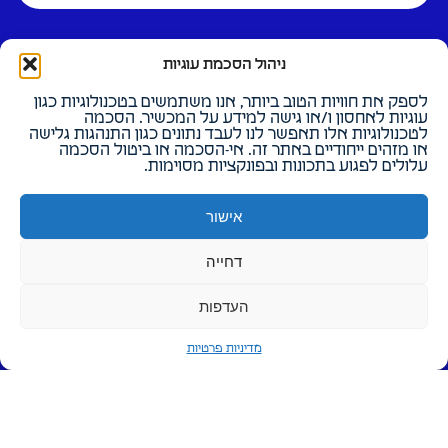
ניהול הסכמת עוגיות
לספק את חוויות הטוב ביותר, אנו משתמשים בטכנולוגיות כגון
הפארק
פעילויות
עוגיות לאחסון ו/או גישה למידע על המכשיר. הסכמה
לטכנולוגיות אלו תאפשר לנו לעבד נתונים כגון התנהגות גלישה
הסביבה
אירועים
או מזהים ייחודיים באתר זה. אי-הסכמה או ביטול הסכמה
עלולים לפגוע בתכונות ובפונקציות מסוימות.
הכל בשבילכם
בלוג
מתחמי עבודה משותפים
הירשמו לניוזלטר
אישור
שאלות נפוצות
דחייה
הפארק בתקשורת
העדפות
קריירה
צרו קשר
קריירה
צרו קשר
מדיניות פרטיות
הירשמו לקבלת משרות
הזמנת סיור פרטי
מדיניות פרטיות
הצהרת נגישות