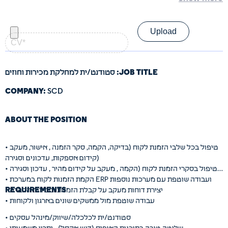
analyzers, and automated test systems.
• Document test results, methodologies, and procedures for future
• Experience with scripting languages (e.g., Python, Perl) for test
reference.
קורות
automation.
חיים
• Stay updated with the latest advancements in VLSI testing
• Excellent problem-solving skills and attention to detail.
—
technologies and methodologies.
קובץ
• Strong communication and teamwork skills.
PDF
• Ability to work independently and manage multiple tasks
(חובה)
effectively.
JOB TITLE:
סטודנט/ית למחלקת מכירות וחוזים
Preferred Qualifications:
• Experience with industry-standard EDA tools (e.g., Cadence,
COMPANY:
SCD
Synopsys).
• Knowledge of semiconductor manufacturing processes and
ABOUT THE POSITION
reliability testing.
• Familiarity with Imaging industry.
Benefits:
• טיפול בכל שלבי הזמנת לקוח (בדיקה, הקמה, סקר הזמנה , אישור, מעקב
• Professional development opportunities and continuous
קידום אספקות, עדכונים וסגירה)
learning.
• טיפול בסקרי הזמנת לקוח (הקמה , מעקב על קידום מהיר , עדכון וסגירה)
• Flexible work hours and remote work options.
• הקמת הזמנות לקוח במערכת ERP ועבודה שוטפת עם מערכות נוספות
• Collaborative and inclusive work environment.
REQUIREMENTS
• יצירת דוחות מעקב על קבלת הזמנות ומכירות החברה
• True contribution to future and safety of Israel.
• עבודה שוטפת מול ממשקים שונים בארגון ולקוחות
• סטודנט/ית לכלכלה/שיווק/מינהל עסקים