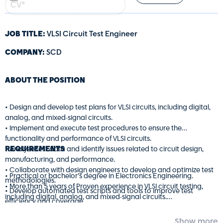
• שליטה מלאה בעברית ואנגלית – חובה.
—
קובץ
• נכונות לנסיעות בארץ ובחו״ל, בהתאם לצורך.
PDF
• כישורים נדרשים:
(חובה)
• יכולות בין-אישיות גבוהות ותקשורת מצוינת.
JOB TITLE:
VLSI Circuit Test Engineer
• חשיבה עסקית, יוזמה וראייה מערכתית.
• יכולת הובלת תהליכים ועבודה מול ממשקים מרובים.
SCD
COMPANY:
• סדר, ארגון ויכולת ניהול מספר משימות במקביל.
• גמישות, עצמאות ויכולת עבודה בסביבה דינמית.
ABOUT THE POSITION
המשרה פונה לשני המינים
המשרה מצריכה קבלת סיווג בטחוני
• Design and develop test plans for VLSI circuits, including digital,
analog, and mixed-signal circuits.
• Implement and execute test procedures to ensure the
functionality and performance of VLSI circuits.
REQUIREMENTS
• Analyze test data and identify issues related to circuit design,
manufacturing, and performance.
• Collaborate with design engineers to develop and optimize test
• Practical or bachelor’s degree in Electronics Engineering.
methodologies.
• More than 5 years of Proven experience in VLSI circuit testing,
• Develop automated test scripts and tools to improve test
including digital, analog, and mixed-signal circuits.
efficiency and coverage.
• Strong knowledge of VLSI design and testing methodologies.
• Perform failure analysis and debug issues to identify root causes
• Proficiency in using test equipment such as oscilloscopes, logic
and implement corrective actions.