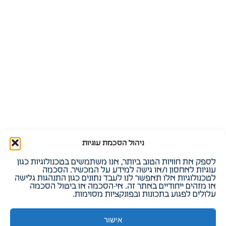
פארק הייטק vs משרד רגיל: למה
מדריך 2026: 
המיקום שלכם הוא החלטה טכנולוגית
לחברות הייטק – כל 
(ולא רק נדל"נית)? המדריך המלא
פתיחת סייט בצפון
למנהלי R&D, CTOs ומנהלי אופרציה –
איך הטבות מדינה הופכו
עדכון 2026
בישראל ומרכזי R&D בינלאומיים ...
המשרד ככלי עבודה אסטרטגי בעידן ה-AI בעולם
ההייטק של שנת 2026, המשרד איבד את תפקידו
המסורתי ...
קראו את המאמר
קראו את המאמר
ניהול הסכמת עוגיות
לספק את חוויות הטוב ביותר, אנו משתמשים בטכנולוגיות כגון
עוגיות לאחסון ו/או גישה למידע על המכשיר. הסכמה
לטכנולוגיות אלו תאפשר לנו לעבד נתונים כגון התנהגות גלישה
או מזהים ייחודיים באתר זה. אי-הסכמה או ביטול הסכמה
עלולים לפגוע בתכונות ובפונקציות מסוימות.
אישור