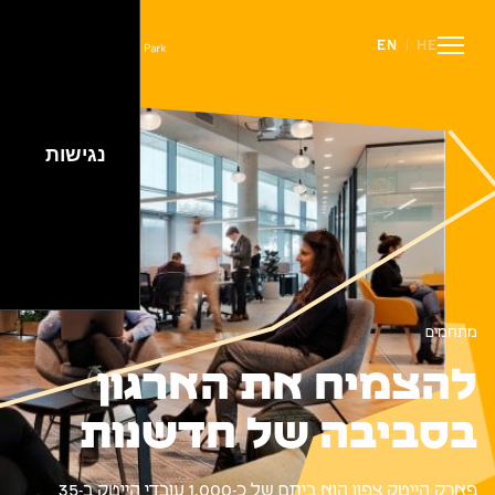
People
Careers
EN
HE
|
Events
Spaces
Lifestyle
נגישות
מתחמים
להצמיח את הארגון
בסביבה של חדשנות
פארק הייטק צפון הוא ביתם של כ-1,000 עובדי הייטק ב-35