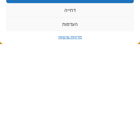
דחייה
אנו מביאים לצפון הארץ חדשנות ואורח חיים
העדפות
מאוזן
מדיניות פרטיות
אפשרויות השכרה
הפארק
פעילויות
הסביבה
אירועים
הכל בשבילכם
בלוג
מתחמי עבודה משותפים
הירשמו לניוזלטר
שאלות נפוצות
הפארק בתקשורת