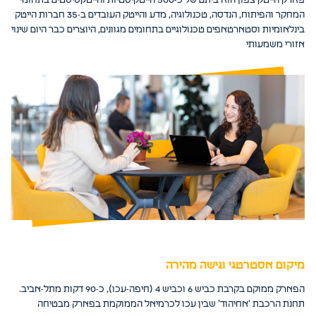
פארק הייטק צפון הוא ביתם של כ-500 הייטקיסטיות והייטקסיסטים בתחומי
המחקר והפיתוח, הנדסה, טכנולוגיה, מדע והייטק העובדים ב-35 חברות הייטק
בינלאומיות וסטארטאפים טכנולוגיים בתחומים מגוונים, היוצרים כבר היום שינוי
אזורי משמעותי
מיקום אסטרטגי וגישה מהירה
הפארק ממוקם בקרבת כביש 6 וכביש 4 (חיפה-עכו), כ-90 דקות מתל-אביב.
תחנת הרכבת ‘אחיהוד’ שבין עכו לכרמיאל הממוקמת בפארק מבטיחה