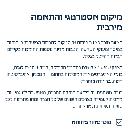
מיקום אסטרטגי והתאמה
מירבית
האזור מוכר כאזור פיתוח א’ המקנה לחברות הפועלות בו הנחות
במיסוי ומענקי השקעה והטבות מדינה נוספות התומכות בקידום
חברות ההייטק בגליל.
הצפון שופע טאלנטים בתחומי ההנדסה, המדע והטכנולוגיה,
בוגרי האוניברסיטאות המובילות בתחומן – הטכניון, אוניברסיטת
חיפה, בראודה ואחרות.
בנייה משתפת, יד ביד עם הנהלת החברה, מאפשרת לנו גמישות
מירבית לעמידה בצרכים השונים של כל חברה ומתן פתרונות לכל
סוגייה תשתיתית או אחרת.
מוכר כאזור פיתוח א'