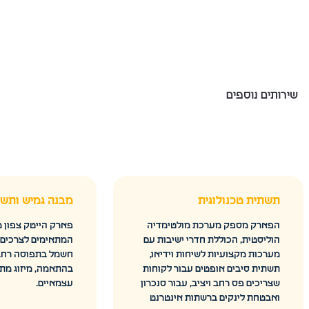
שירותים נוספים
תשתית טכנולוגית
מבנה גמיש ותשת
הפארק מספק מערכת מולטימדיה
פארק הייטק צפון מ
הוליסטית, הכוללת חדרי ישיבות עם
המתאימים לצרכים מג
מערכות מקצועיות לשיחות וידיאו,
חשמל בתפוסה רחבה
תשתית סיבים אופטים עבור לקוחות
בהתאמה, מיזוג מתק
שצריכים פס רחב ויציב, עבור סנכרון
עצמאיים.
ואבטחת לינקים ברשתות אינטרנט