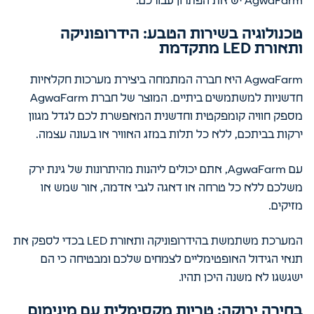
AgwaFarm יש את הפתרון עבורכם.
טכנולוגיה בשירות הטבע: הידרופוניקה
ותאורת LED מתקדמת
AgwaFarm היא חברה המתמחה ביצירת מערכות חקלאיות
חדשניות למשתמשים ביתיים. המוצר של חברת AgwaFarm
מספק חוויה קומפקטית וחדשנית המאפשרת לכם לגדל מגוון
ירקות בביתכם, ללא כל תלות במזג האוויר או בעונה עצמה.
עם AgwaFarm, אתם יכולים ליהנות מהיתרונות של גינת ירק
משלכם ללא כל טרחה או דאגה לגבי אדמה, אור שמש או
מזיקים.
המערכת משתמשת בהידרופוניקה ותאורת LED בכדי לספק את
תנאי הגידול האופטימליים לצמחים שלכם ומבטיחה כי הם
ישגשגו לא משנה היכן תהיו.
בחירה ירוקה: טריות מקסימלית עם מינימום