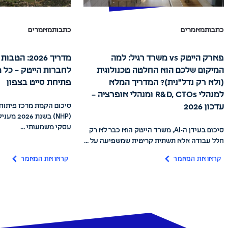
כתבות
מאמרים
כתבות
מאמרים
פארק הייטק vs משרד רגיל: למה
מדריך 2026: 
המיקום שלכם הוא החלטה טכנולוגית
לחברות הייטק – כל 
(ולא רק נדל"נית)? המדריך המלא
פתיחת סייט בצפון
למנהלי R&D, CTOs ומנהלי אופרציה –
סיכום הקמת מרכז פיתוח 
עדכון 2026
(NHP) בשנ
עסקי משמעותי ...
סיכום בעידן ה-AI, משרד הייטק הוא כבר לא רק
חלל עבודה אלא תשתית קריטית שמשפיעה על ...
קראו את המאמר
קראו את המאמר