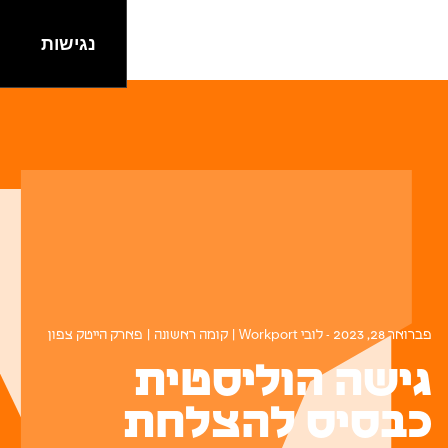
People
נגישות
EN
HE
|
Careers
Events
Spaces
Lifestyle
פברואר 28, 2023 - לובי Workport | קומה ראשונה | פארק הייטק צפון
גישה הוליסטית
כבסיס להצלחת