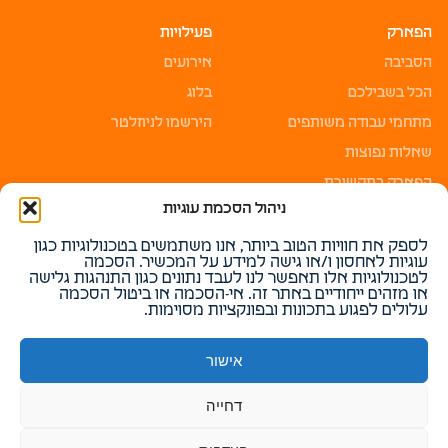
הפארק
פעילויות
הסביבה
אירועים
הכל בשבילכם
בלוג
מתחמי עבודה משותפים
הירשמו לניוזלטר
שאלות נפוצות
הפארק בתקשורת
ניהול הסכמת עוגיות
קריירה
צרו קשר
לספק את חוויות הטוב ביותר, אנו משתמשים בטכנולוגיות כגון
קריירה
צרו קשר
עוגיות לאחסון ו/או גישה למידע על המכשיר. הסכמה
לטכנולוגיות אלו תאפשר לנו לעבד נתונים כגון התנהגות גלישה
הירשמו לקבלת משרות
הזמנת סיור פרטי
או מזהים ייחודיים באתר זה. אי-הסכמה או ביטול הסכמה
עלולים לפגוע בתכונות ובפונקציות מסוימות.
מדיניות פרטיות
הצהרת נגישות
אישור
© 2026 North High Tech Park. כל הזכויות שמורות
דחייה
עוצב ופותח על ידי
Tomorrow&Co