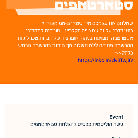
סטארטאפים
שאלתם את עצמכם איך סטארט-אפ מצליח?
בואו לדבר על זה עם טניה ינקלביץ – מומחית לתהליכי
אסטרטגיה ומצוינות בניהול אופרציה של חברות טכנולוגיות
ההרשמה פתוחה ללא תשלום אך מותנת בהרשמה מראש
בלינק>>
https://lnkd.in/dv8Twj8V
Event
גישה הוליסטית כבסיס להצלחת סטארטאפים