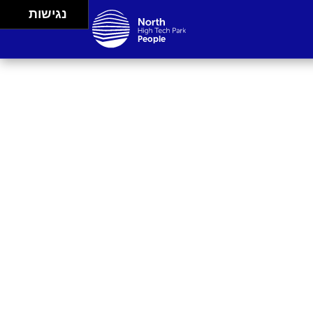
נגישות
People
Careers
Events
Spaces
Lifestyle