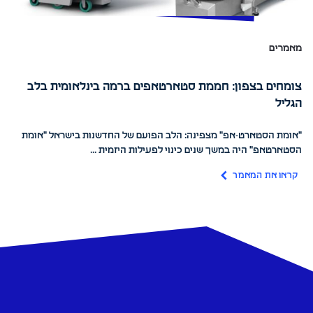
מאמרים
צומחים בצפון: חממת סטארטאפים ברמה בינלאומית בלב
הגליל
"אומת הסטארט-אפ" מצפינה: הלב הפועם של החדשנות בישראל "אומת
הסטארטאפ" היה במשך שנים כינוי לפעילות היזמית ...
קראו את המאמר