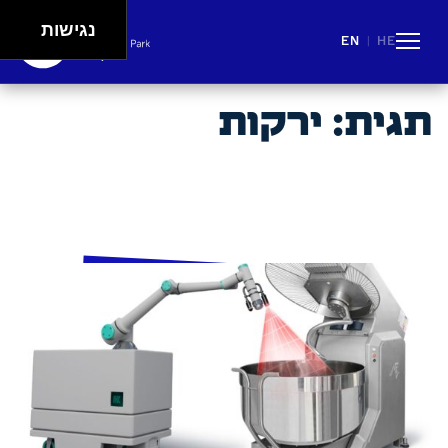
נגישות
EN
HE
|
People
Careers
Events
Spaces
Lifestyle
תגית:
ירקות