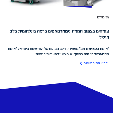
מאמרים
צומחים בצפון: חממת סטארטאפים ברמה בינלאומית בלב
הגליל
"אומת הסטארט-אפ" מצפינה: הלב הפועם של החדשנות בישראל "אומת
הסטארטאפ" היה במשך שנים כינוי לפעילות היזמית ...
קראו את המאמר