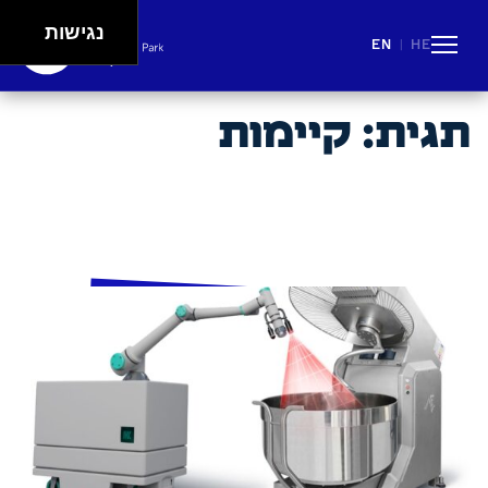
נגישות
EN
HE
|
People
Careers
Events
Spaces
Lifestyle
תגית:
קיימות