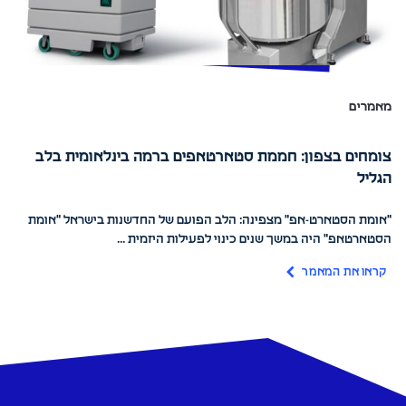
מאמרים
צומחים בצפון: חממת סטארטאפים ברמה בינלאומית בלב
הגליל
"אומת הסטארט-אפ" מצפינה: הלב הפועם של החדשנות בישראל "אומת
הסטארטאפ" היה במשך שנים כינוי לפעילות היזמית ...
קראו את המאמר