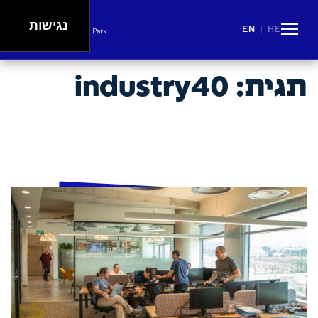
נגישות
EN
HE
|
People
Careers
Events
Spaces
Lifestyle
תגית:
industry40