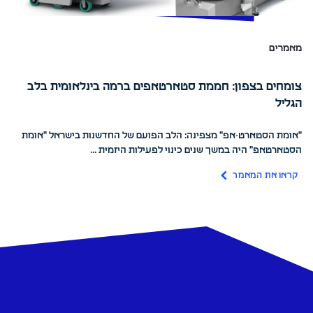
מאמרים
צומחים בצפון: חממת סטארטאפים ברמה בינלאומית בלב
הגליל
"אומת הסטארט-אפ" מצפינה: הלב הפועם של החדשנות בישראל "אומת
הסטארטאפ" היה במשך שנים כינוי לפעילות היזמית ...
קראו את המאמר