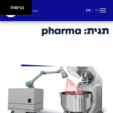
נגישות
EN
HE
|
People
Careers
Events
Spaces
Lifestyle
תגית:
pharma