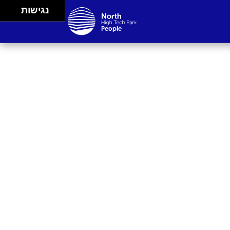
נגישות
People
Careers
Events
Spaces
Lifestyle