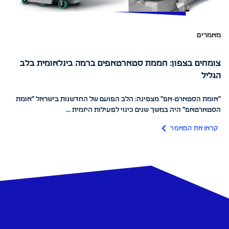
מאמרים
צומחים בצפון: חממת סטארטאפים ברמה בינלאומית בלב
הגליל
"אומת הסטארט-אפ" מצפינה: הלב הפועם של החדשנות בישראל "אומת
הסטארטאפ" היה במשך שנים כינוי לפעילות היזמית ...
קראו את המאמר