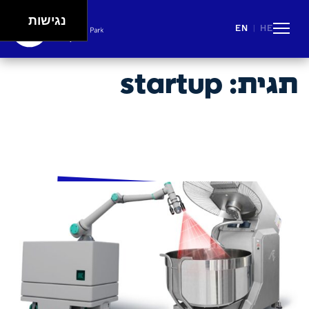
נגישות
EN
HE
|
People
Careers
Events
Spaces
Lifestyle
תגית:
startup